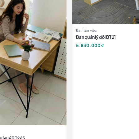
Bàn làm việc
Bàn quản lý đôi BT21
5.830.000 ₫
uản lý BT263