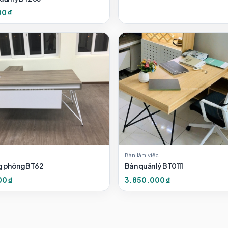
0 ₫
Bàn làm việc
g phòng BT62
Bàn quản lý BT0111
0 ₫
3.850.000 ₫