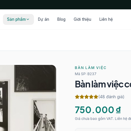
Sản phẩm
Dự án
Blog
Giới thiệu
Liên hệ
BÀN LÀM VIỆC
Mã SP:
B237
Bàn làm việc c
(48 đánh giá)
750.000 ₫
Giá chưa bao gồm VAT. Liên hệ để