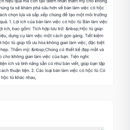
ách hiệu quả mà còn tạo điểm nhấn thẩm mỹ cho không
 chúng ta sẽ khám phá sâu hơn về bàn làm việc có hộc
 cách chọn lựa và sắp xếp chúng để tạo một môi trường
 quả. 1. Lợi ích của bàn làm việc có hộc tủ Bàn làm việc
lợi ích, bao gồm: Tích hợp lưu trữ: &nbsp;Hộc tủ giúp
i liệu, dụng cụ làm việc một cách gọn gàng. Tiết kiệm
 hộc tủ giúp tối ưu hóa không gian làm việc, đặc biệt
ỏ hẹp. Thẩm mỹ: &nbsp;Chúng có thiết kế đẹp mắt và
 cho không gian làm việc của bạn. Tiện nghi:
ện ích và tính năng sẵn có như bàn viết, giúp bạn tập
ách thuận tiện. 2. Các loại bàn làm việc có hộc tủ Có
ó hộc tủ khác nhau,