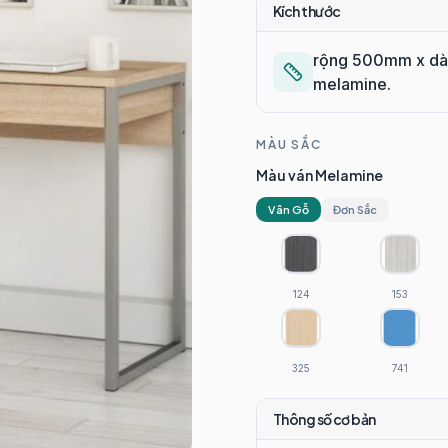
Kích thước
rộng 500mm x dài
melamine.
MÀU SẮC
Màu ván Melamine
Vân Gỗ
Đơn Sắc
124
153
325
741
Thông số cơ bản