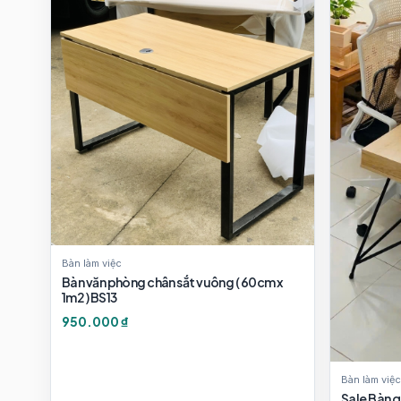
Bàn làm việc
Bàn văn phòng chân sắt vuông ( 60cm x
1m2 ) BS13
950.000 ₫
Bàn làm việc
Sale Bàn q