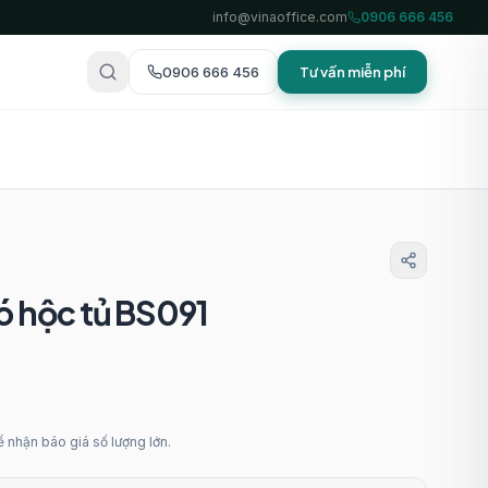
info@vinaoffice.com
0906 666 456
0906 666 456
Tư vấn miễn phí
ó hộc tủ BS091
 nhận báo giá số lượng lớn.