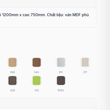
 1200mm x cao 750mm. Chất liệu: ván MDF phủ
388
340
811
217
428
412
151EV