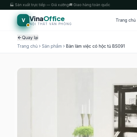
🏭 Sản xuất trực tiếp — Giá xưởng
🚚 Giao hàng toàn quốc
Vina
Office
V
Trang chủ
NỘI THẤT VĂN PHÒNG
Quay lại
Trang chủ
Sản phẩm
Bàn làm việc có hộc tủ BS091