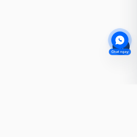
Chat ngay
BẮT ĐẦU NGAY HÔM NAY
Sẵn sàng nâng cấp