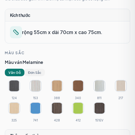
Kích thước
rộng 55cm x dài 70cm x cao 75cm.
MÀU SẮC
Màu ván Melamine
Vân Gỗ
Đơn Sắc
124
153
388
340
811
217
325
741
428
412
151EV