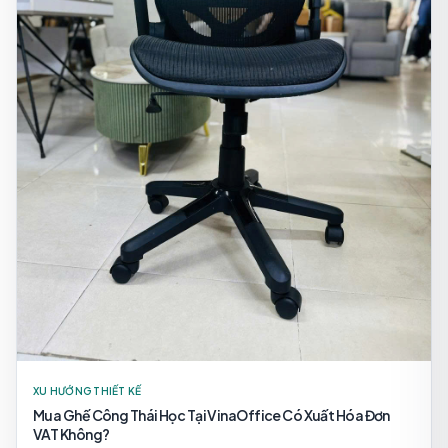
XU HƯỚNG THIẾT KẾ
Mua Ghế Công Thái Học Tại VinaOffice Có Xuất Hóa Đơn
VAT Không?