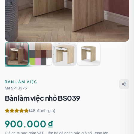
BÀN LÀM VIỆC
Mã SP:
B375
Bàn làm việc nhỏ BS039
(48 đánh giá)
900.000 ₫
Giá chưa bao gồm VAT. Liên hệ để nhận báo giá số lượng lớn.