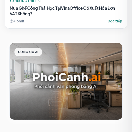
XU HƯỚNG THIẾT KẾ
Mua Ghế Công Thái Học Tại VinaOffice Có Xuất Hóa Đơn
VAT Không?
4
phút
Đọc tiếp
CÔNG CỤ AI