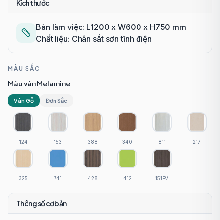
Kích thước
Bàn làm việc: L1200 x W600 x H750 mm
Chất liệu: Chân sắt sơn tĩnh điện
MÀU SẮC
Màu ván Melamine
Vân Gỗ
Đơn Sắc
124
153
388
340
811
217
325
741
428
412
151EV
Thông số cơ bản