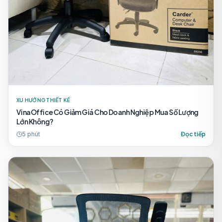
XU HƯỚNG THIẾT KẾ
VinaOffice Có Giảm Giá Cho Doanh Nghiệp Mua Số Lượng
Lớn Không?
5
phút
Đọc tiếp